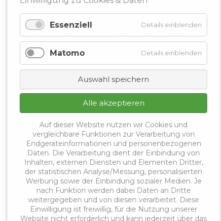
Einwilligung zu Cookies & Daten
weitere schulische Aufgaben.
Essenziell
Details einblenden
Damit rückt ein Thema in den Mittelpunkt, das
viele Kolleginnen und Kollegen seit Jahren
beschäftigt: Lehrkräftearbeit endet nicht mit
Matomo
Details einblenden
dem Klingeln. Auch an beruflichen Schulen
gehören neben dem Unterricht zahlreiche
Auswahl speichern
weitere Aufgaben zum Alltag – Prüfungen,
Lernfeldarbeit, Bildungsgangarbeit,
Alle akzeptieren
Abstimmungen mit Betrieben, Beratung,
Dokumentation, Schulentwicklung und die
Auf dieser Website nutzen wir Cookies und
Begleitung sehr unterschiedlicher
vergleichbare Funktionen zur Verarbeitung von
Endgeräteinformationen und personenbezogenen
Lernbiografien.
Daten. Die Verarbeitung dient der Einbindung von
Inhalten, externen Diensten und Elementen Dritter,
Aus Sicht des VLB Bremen-Bremerhaven kann
der statistischen Analyse/Messung, personalisierten
eine Arbeitszeiterfassung ein sinnvoller Schritt
Werbung sowie der Einbindung sozialer Medien. Je
sein, wenn sie die tatsächliche Belastung
nach Funktion werden dabei Daten an Dritte
sichtbar macht und zu realistischen
weitergegeben und von diesen verarbeitet. Diese
Einwilligung ist freiwillig, für die Nutzung unserer
Konsequenzen führt. Entscheidend ist, dass die
Website nicht erforderlich und kann jederzeit über das