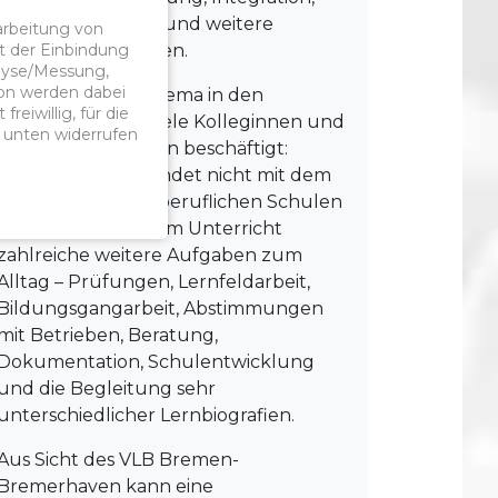
Pausenaufsichten und weitere
arbeitung von
t der Einbindung
schulische Aufgaben.
alyse/Messung,
ion werden dabei
Damit rückt ein Thema in den
reiwillig, für die
Mittelpunkt, das viele Kolleginnen und
s unten widerrufen
Kollegen seit Jahren beschäftigt:
Lehrkräftearbeit endet nicht mit dem
Klingeln. Auch an beruflichen Schulen
gehören neben dem Unterricht
zahlreiche weitere Aufgaben zum
Alltag – Prüfungen, Lernfeldarbeit,
Bildungsgangarbeit, Abstimmungen
mit Betrieben, Beratung,
Dokumentation, Schulentwicklung
und die Begleitung sehr
unterschiedlicher Lernbiografien.
Aus Sicht des VLB Bremen-
Bremerhaven kann eine