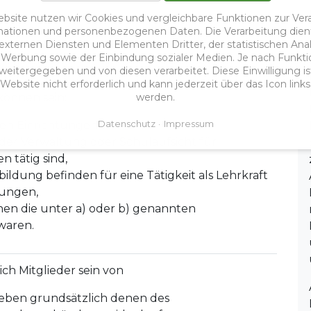
ebsite nutzen wir Cookies und vergleichbare Funktionen zur Ver
ationen und personenbezogenen Daten. Die Verarbeitung dien
 externen Diensten und Elementen Dritter, der statistischen An
n Werbung sowie der Einbindung sozialer Medien. Je nach Funkt
eitergegeben und von diesen verarbeitet. Diese Einwilligung ist f
ebsite nicht erforderlich und kann jederzeit über das Icon link
werden.
können sein:
Datenschutz
Impressum
en Einrichtungen,
n der Verwaltung oder Schulaufsicht für
 tätig sind,
bildung befinden für eine Tätigkeit als Lehrkraft
tungen,
en die unter a) oder b) genannten
waren.
ich Mitglieder sein von
reben grundsätzlich denen des