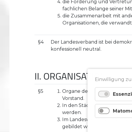
die Förderung und Vertretung
fachlichen Belange seiner Mit
die Zusammenarbeit mit and
Organisationen, die verwandt
§4
Der Landesverband ist bei demokr
konfessionell neutral.
II. ORGANISATION
Einwilligung zu
§5
Organe des Landesverbandes
Essenzi
Vorstand.
In den Städten Bremen und 
Matom
werden.
Im Landesverband und in d
gebildet werden.