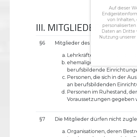
Auf dieser W
Endgeräteinform
von Inhalten,
III. MITGLIEDER
personalisierte
Daten an Dritte w
Nutzung unserer W
§6
Mitglieder des Landesverbandes 
Lehrkräfte an berufsbildend
ehemalige Lehrkräfte, die i
berufsbildende Einrichtungen
Personen, die sich in der Aus
an berufsbildenden Einrich
Personen im Ruhestand, den
Voraussetzungen gegeben 
§7
Die Mitglieder dürfen nicht zugle
Organisationen, deren Best