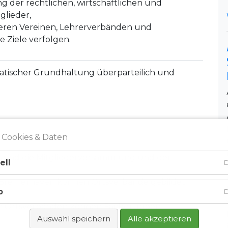
 der rechtlichen, wirtschaftlichen und
glieder,
eren Vereinen, Lehrerverbänden und
e Ziele verfolgen.
atischer Grundhaltung überparteilich und
 Cookies & Daten
 sind die Mitgliederversammlung und der
ell
D
Bremerhaven können Ortsverbände gebildet
o
D
en Ortsverbänden können Fachgruppen
Auswahl speichern
Alle akzeptieren