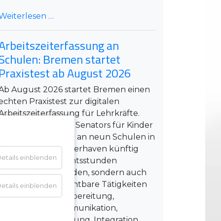
Weiterlesen …
Arbeitszeiterfassung an
Schulen: Bremen startet
Praxistest ab August 2026
Ab August 2026 startet Bremen einen
echten Praxistest zur digitalen
Arbeitszeiterfassung für Lehrkräfte.
Nach Angaben des Senators für Kinder
und Bildung sollen an neun Schulen in
Bremen und Bremerhaven künftig
etails einblenden
nicht nur Unterrichtsstunden
dokumentiert werden, sondern auch
bislang weniger sichtbare Tätigkeiten
etails einblenden
wie Unterrichtsvorbereitung,
Korrekturen, Kommunikation,
individuelle Förderung, Integration,