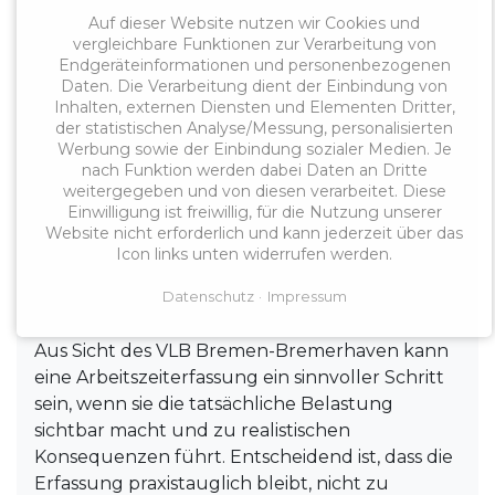
Auf dieser Website nutzen wir Cookies und
Damit rückt ein Thema in den Mittelpunkt, das
vergleichbare Funktionen zur Verarbeitung von
Endgeräteinformationen und personenbezogenen
viele Kolleginnen und Kollegen seit Jahren
Daten. Die Verarbeitung dient der Einbindung von
beschäftigt: Lehrkräftearbeit endet nicht mit
Inhalten, externen Diensten und Elementen Dritter,
dem Klingeln. Auch an beruflichen Schulen
der statistischen Analyse/Messung, personalisierten
gehören neben dem Unterricht zahlreiche
Werbung sowie der Einbindung sozialer Medien. Je
nach Funktion werden dabei Daten an Dritte
weitere Aufgaben zum Alltag – Prüfungen,
weitergegeben und von diesen verarbeitet. Diese
Lernfeldarbeit, Bildungsgangarbeit,
Einwilligung ist freiwillig, für die Nutzung unserer
Abstimmungen mit Betrieben, Beratung,
Website nicht erforderlich und kann jederzeit über das
Dokumentation, Schulentwicklung und die
Icon links unten widerrufen werden.
Begleitung sehr unterschiedlicher
Datenschutz
Impressum
Lernbiografien.
Aus Sicht des VLB Bremen-Bremerhaven kann
eine Arbeitszeiterfassung ein sinnvoller Schritt
sein, wenn sie die tatsächliche Belastung
sichtbar macht und zu realistischen
Konsequenzen führt. Entscheidend ist, dass die
Erfassung praxistauglich bleibt, nicht zu