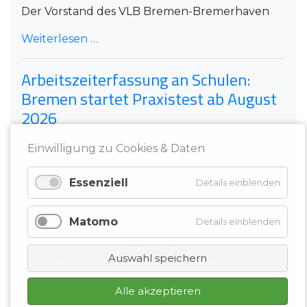
Der Vorstand des VLB Bremen-Bremerhaven
Weiterlesen …
Arbeitszeiterfassung an Schulen:
Bremen startet Praxistest ab August
2026
Ab August 2026 startet Bremen einen echten
Einwilligung zu Cookies & Daten
Praxistest zur digitalen Arbeitszeiterfassung für
Lehrkräfte. Nach Angaben des Senators für
Essenziell
Details einblenden
Kinder und Bildung sollen an neun Schulen in
Bremen und Bremerhaven künftig nicht nur
Matomo
Details einblenden
Unterrichtsstunden dokumentiert werden,
sondern auch bislang weniger sichtbare
Tätigkeiten wie Unterrichtsvorbereitung,
Auswahl speichern
Korrekturen, Kommunikation, individuelle
Förderung, Integration, Pausenaufsichten und
Alle akzeptieren
weitere schulische Aufgaben.