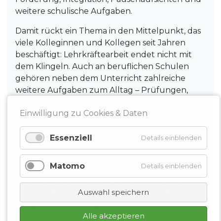
weitere schulische Aufgaben.
Damit rückt ein Thema in den Mittelpunkt, das
viele Kolleginnen und Kollegen seit Jahren
beschäftigt: Lehrkräftearbeit endet nicht mit
dem Klingeln. Auch an beruflichen Schulen
gehören neben dem Unterricht zahlreiche
weitere Aufgaben zum Alltag – Prüfungen,
Lernfeldarbeit, Bildungsgangarbeit,
Einwilligung zu Cookies & Daten
Abstimmungen mit Betrieben, Beratung,
Dokumentation, Schulentwicklung und die
Begleitung sehr unterschiedlicher
Essenziell
Details einblenden
Lernbiografien.
Matomo
Details einblenden
Aus Sicht des VLB Bremen-Bremerhaven kann
eine Arbeitszeiterfassung ein sinnvoller Schritt
Auswahl speichern
sein, wenn sie die tatsächliche Belastung
sichtbar macht und zu realistischen
Alle akzeptieren
Konsequenzen führt. Entscheidend ist, dass die