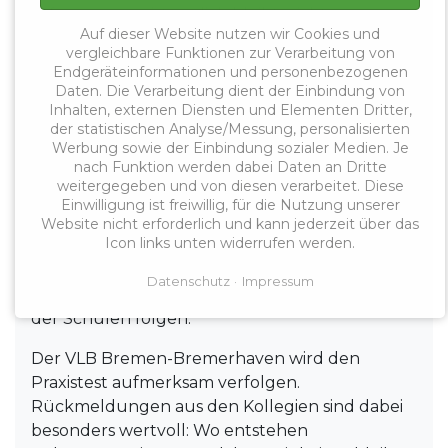
Erfassung praxistauglich bleibt, nicht zu
Auf dieser Website nutzen wir Cookies und
zusätzlicher Bürokratie führt und die
vergleichbare Funktionen zur Verarbeitung von
besonderen Bedingungen der beruflichen
Endgeräteinformationen und personenbezogenen
Schulen angemessen berücksichtigt.
Daten. Die Verarbeitung dient der Einbindung von
Inhalten, externen Diensten und Elementen Dritter,
Wichtig wird außerdem sein, wie die
der statistischen Analyse/Messung, personalisierten
Werbung sowie der Einbindung sozialer Medien. Je
gewonnenen Daten ausgewertet und genutzt
nach Funktion werden dabei Daten an Dritte
werden. Eine reine Dokumentation von
weitergegeben und von diesen verarbeitet. Diese
Arbeitszeit reicht nicht aus. Wenn deutlich wird,
Einwilligung ist freiwillig, für die Nutzung unserer
dass Aufgabenfülle und verfügbare Arbeitszeit
Website nicht erforderlich und kann jederzeit über das
Icon links unten widerrufen werden.
dauerhaft auseinanderfallen, müssen daraus
konkrete Maßnahmen zur Entlastung, zur
Datenschutz
Impressum
besseren Arbeitsorganisation und zur Stärkung
der Schulen folgen.
Der VLB Bremen-Bremerhaven wird den
Praxistest aufmerksam verfolgen.
Rückmeldungen aus den Kollegien sind dabei
besonders wertvoll: Wo entstehen