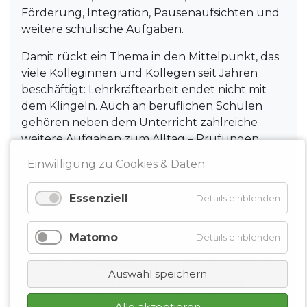
Förderung, Integration, Pausenaufsichten und
weitere schulische Aufgaben.
Damit rückt ein Thema in den Mittelpunkt, das
viele Kolleginnen und Kollegen seit Jahren
beschäftigt: Lehrkräftearbeit endet nicht mit
dem Klingeln. Auch an beruflichen Schulen
gehören neben dem Unterricht zahlreiche
weitere Aufgaben zum Alltag – Prüfungen,
Lernfeldarbeit, Bildungsgangarbeit,
Einwilligung zu Cookies & Daten
Abstimmungen mit Betrieben, Beratung,
Dokumentation, Schulentwicklung und die
Essenziell
Details einblenden
Begleitung sehr unterschiedlicher
Lernbiografien.
Matomo
Details einblenden
Aus Sicht des VLB Bremen-Bremerhaven kann
eine Arbeitszeiterfassung ein sinnvoller Schritt
Auswahl speichern
sein, wenn sie die tatsächliche Belastung
sichtbar macht und zu realistischen
Alle akzeptieren