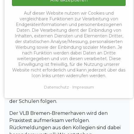
Konsequenzen führt. Entscheidend ist, dass die
Erfassung praxistauglich bleibt, nicht zu
Auf dieser Website nutzen wir Cookies und
zusätzlicher Bürokratie führt und die
vergleichbare Funktionen zur Verarbeitung von
Endgeräteinformationen und personenbezogenen
besonderen Bedingungen der beruflichen
Daten. Die Verarbeitung dient der Einbindung von
Schulen angemessen berücksichtigt.
Inhalten, externen Diensten und Elementen Dritter,
der statistischen Analyse/Messung, personalisierten
Wichtig wird außerdem sein, wie die
Werbung sowie der Einbindung sozialer Medien. Je
gewonnenen Daten ausgewertet und genutzt
nach Funktion werden dabei Daten an Dritte
werden. Eine reine Dokumentation von
weitergegeben und von diesen verarbeitet. Diese
Einwilligung ist freiwillig, für die Nutzung unserer
Arbeitszeit reicht nicht aus. Wenn deutlich wird,
Website nicht erforderlich und kann jederzeit über das
dass Aufgabenfülle und verfügbare Arbeitszeit
Icon links unten widerrufen werden.
dauerhaft auseinanderfallen, müssen daraus
konkrete Maßnahmen zur Entlastung, zur
Datenschutz
Impressum
besseren Arbeitsorganisation und zur Stärkung
der Schulen folgen.
Der VLB Bremen-Bremerhaven wird den
Praxistest aufmerksam verfolgen.
Rückmeldungen aus den Kollegien sind dabei