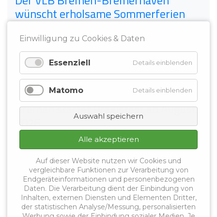
Der VLB Bremen-Bremerhaven
wünscht erholsame Sommerferien
Das Schuljahr 2025/2026 ist geschafft. Hinter
Einwilligung zu Cookies & Daten
den Kolleginnen und Kollegen an den
beruflichen ...
Essenziell
Details einblenden
23.06.2026
Matomo
Details einblenden
Arbeitszeiterfassung an Schulen:
Bremen startet Praxistest ab August
Auswahl speichern
2026
Ab August 2026 startet Bremen einen echten
Alle akzeptieren
Praxistest zur digitalen Arbeitszeiterfassung für
Auf dieser Website nutzen wir Cookies und
...
vergleichbare Funktionen zur Verarbeitung von
Endgeräteinformationen und personenbezogenen
Daten. Die Verarbeitung dient der Einbindung von
16.03.2026
Inhalten, externen Diensten und Elementen Dritter,
VLB Bremen-Bremerhaven auf der
der statistischen Analyse/Messung, personalisierten
Werbung sowie der Einbindung sozialer Medien. Je