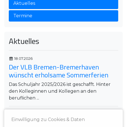
Aktuelles
Termine
Aktuelles
18.07.2026
Der VLB Bremen-Bremerhaven
wünscht erholsame Sommerferien
Das Schuljahr 2025/2026 ist geschafft. Hinter
den Kolleginnen und Kollegen an den
beruflichen ...
23.06.2026
Einwilligung zu Cookies & Daten
Arbeitszeiterfassung an Schulen: