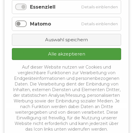
Bremen startet Praxistest ab August
Essenziell
Details einblenden
2026
Ab August 2026 startet Bremen einen echten
Matomo
Details einblenden
Praxistest zur digitalen Arbeitszeiterfassung für
...
Auswahl speichern
Alle akzeptieren
16.03.2026
VLB Bremen-Bremerhaven auf der
Auf dieser Website nutzen wir Cookies und
didacta 2026 in Köln
vergleichbare Funktionen zur Verarbeitung von
Endgeräteinformationen und personenbezogenen
Am Freitag, 13. März 2026, machte sich eine
Daten. Die Verarbeitung dient der Einbindung von
kleine Gruppe des VLB Bremen-Bremerhaven
Inhalten, externen Diensten und Elementen Dritter,
früh ...
der statistischen Analyse/Messung, personalisierten
Werbung sowie der Einbindung sozialer Medien. Je
nach Funktion werden dabei Daten an Dritte
weitergegeben und von diesen verarbeitet. Diese
Kontakt
Einwilligung ist freiwillig, für die Nutzung unserer
Website nicht erforderlich und kann jederzeit über
das Icon links unten widerrufen werden.