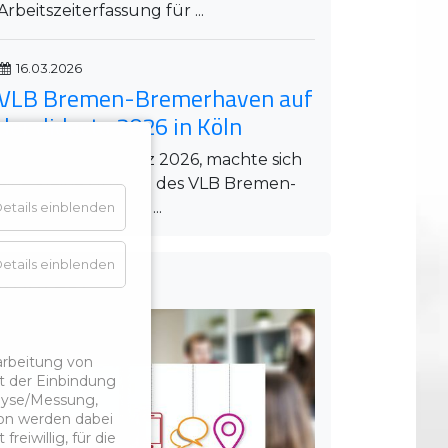
Arbeitszeiterfassung für ...
16.03.2026
VLB Bremen-Bremerhaven auf
der didacta 2026 in Köln
Am Freitag, 13. März 2026, machte sich
eine kleine Gruppe des VLB Bremen-
Bremerhaven früh ...
etails einblenden
etails einblenden
Kontakt
arbeitung von
t der Einbindung
alyse/Messung,
ion werden dabei
reiwillig, für die