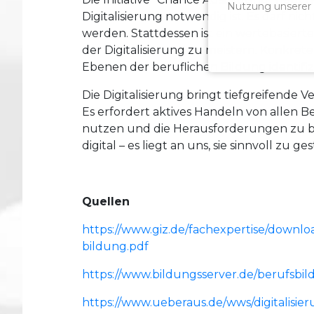
Nutzung unserer W
Digitalisierung notwendig ist. Es darf ni
werden. Stattdessen ist ein wertebasier
der Digitalisierung zu meistern. Konkre
Ebenen der beruflichen Bildung identifizi
Die Digitalisierung bringt tiefgreifende 
Es erfordert aktives Handeln von allen B
nutzen und die Herausforderungen zu be
digital – es liegt an uns, sie sinnvoll zu ges
Quellen
https://www.giz.de/fachexpertise/downloa
bildung.pdf
https://www.bildungsserver.de/berufsbi
https://www.ueberaus.de/wws/digitalisie