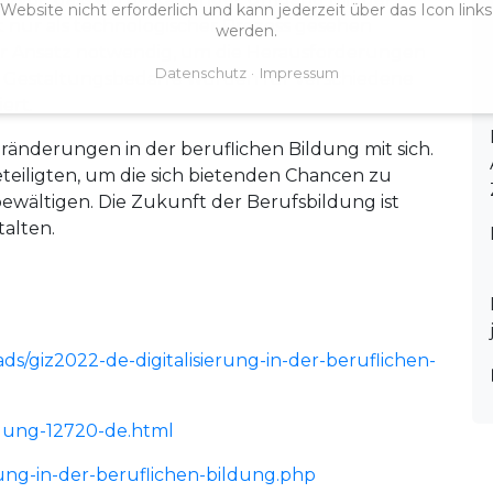
ebsite nicht erforderlich und kann jederzeit über das Icon link
cht nur als technologischer Prozess gesehen
werden.
ter Ansatz notwendig, um die Herausforderungen
Datenschutz
Impressum
te Gestaltungsbedarfe wurden für verschiedene
ert.
Veränderungen in der beruflichen Bildung mit sich.
eteiligten, um die sich bietenden Chancen zu
wältigen. Die Zukunft der Berufsbildung ist
talten.
ds/giz2022-de-digitalisierung-in-der-beruflichen-
ldung-12720-de.html
rung-in-der-beruflichen-bildung.php