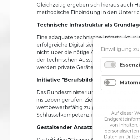
Gleichzeitig ergeben sich hieraus auch 
methodische Einbindung in den Unterric
Technische Infrastruktur als Grundlag
Eine adäquate technische Infrastruktur 
erfolgreiche Digitalisierung der Berufsb
Einwilligung zu
nicht über die nötige Ausstattung, wie be
der technischen Ausstattung zwischen d
Essenzi
werden private Geräte der Lehrkräfte genu
Initiative "Berufsbildung 4.0"
Matom
Das Bundesministerium für Bildung und Fo
ins Leben gerufen. Ziel ist es, die Berufs
wettbewerbsfähig zu gestalten. Digitale 
Auf dieser W
Schlüsselkompetenz neben Lesen, Schre
Endgeräteinform
von Inhalten,
Gestaltender Ansatz gefordert
personalisierte
Daten an Dritte w
Die Initiative "Chance Ausbildung" hebt 