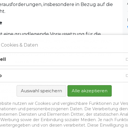
Herausforderungen, insbesondere in Bezug auf die
ht.
e
ist eine grundlegende Voraussetzung für die
ildung. Viele Berufsschulen verfügen jedoch noch
 Cookies & Daten
ispielsweise leistungsfähiges WLAN. Die Varianz
en Bundesländern und Schulen ist groß, und oft
ell
D
tzt, was nicht ideal ist.
o
D
rschung hat die Initiative "Berufsbildung 4.0"
Auswahl speichern
Alle akzeptieren
ausbildung zukunftsfest, attraktiv und
und IT-Kompetenzen sollen dabei als vierte
ebsite nutzen wir Cookies und vergleichbare Funktionen zur Ver
iben und Rechnen etabliert werden.
ationen und personenbezogenen Daten. Die Verarbeitung dien
 externen Diensten und Elementen Dritter, der statistischen An
n Werbung sowie der Einbindung sozialer Medien. Je nach Funkt
eitergegeben und von diesen verarbeitet. Diese Einwilligung ist f
hervor, dass ein gestaltender Umgang mit der