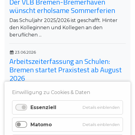
Der VLB Bremen-Bremerhaven
wünscht erholsame Sommerferien
Das Schuljahr 2025/2026 ist geschafft. Hinter
den Kolleginnen und Kollegen an den
beruflichen ...
23.06.2026
Arbeitszeiterfassung an Schulen:
Bremen startet Praxistest ab August
2026
Ab August 2026 startet Bremen einen echten
Einwilligung zu Cookies & Daten
Praxistest zur digitalen Arbeitszeiterfassung für
...
Essenziell
Details einblenden
16.03.2026
Matomo
Details einblenden
VLB Bremen-Bremerhaven auf der